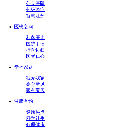
公立医院
分级诊疗
智慧江苏
医患之间
和谐医患
医护手记
行医边疆
医者仁心
幸福家庭
我爱我家
婚育新风
家有宝贝
健康有约
健康热点
科学计生
心理健康