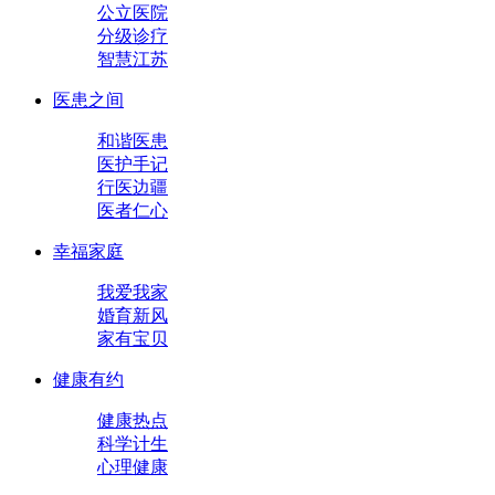
公立医院
分级诊疗
智慧江苏
医患之间
和谐医患
医护手记
行医边疆
医者仁心
幸福家庭
我爱我家
婚育新风
家有宝贝
健康有约
健康热点
科学计生
心理健康