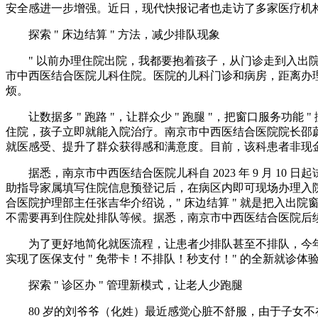
安全感进一步增强。近日，现代快报记者也走访了多家医疗机
探索 " 床边结算 " 方法，减少排队现象
" 以前办理住院出院，我都要抱着孩子，从门诊走到入出院
市中西医结合医院儿科住院。医院的儿科门诊和病房，距离办理
烦。
让数据多 " 跑路 "，让群众少 " 跑腿 "，把窗口服务
住院，孩子立即就能入院治疗。南京市中西医结合医院院长邵蔚介绍
就医感受、提升了群众获得感和满意度。目前，该科患者非现金
据悉，南京市中西医结合医院儿科自 2023 年 9 月 
助指导家属填写住院信息预登记后，在病区内即可现场办理入
合医院护理部主任张吉华介绍说，" 床边结算 " 就是把入出院
不需要再到住院处排队等候。据悉，南京市中西医结合医院后
为了更好地简化就医流程，让患者少排队甚至不排队，今年
实现了医保支付 " 免带卡！不排队！秒支付！" 的全新就诊
探索 " 诊区办 " 管理新模式，让老人少跑腿
80 岁的刘爷爷（化姓）最近感觉心脏不舒服，由于子女不