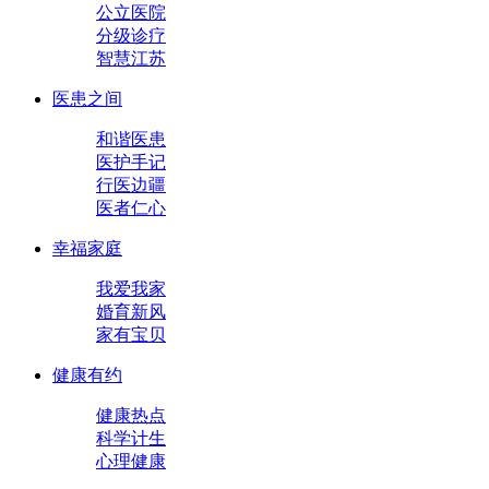
公立医院
分级诊疗
智慧江苏
医患之间
和谐医患
医护手记
行医边疆
医者仁心
幸福家庭
我爱我家
婚育新风
家有宝贝
健康有约
健康热点
科学计生
心理健康