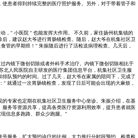
，使患者得到持续完整的医疗照护服务。另外，对于带着管子和
，" 小医院 " 也能发挥大作用。 不久前，家住扬州杭集镇的
诊后，建议赵大爷进行胃肠镜检查。随后，赵大爷在杭集社区卫
食管的早期癌！" 朱振随后进行了活检送病理检查。几天后，
以通过内镜下微创切除或者外科手术治疗。内镜下微创切除相比于
苏北人民医院自主研发的医疗集团信息平台，杭集社区卫生服
和排队预约的时间。过了几天，赵大爷在家属的陪同下，完成了
：" 就通过一次胃肠镜检查，发现了日后可能会出现的大麻烦，
院的专家也定期在杭集社区卫生服务中心坐诊。朱振介绍，在基
、服务等资源共享，提高各类医疗资源利用效率，提升患者就医
现信息多跑路、群众少跑腿。"
挂号服务，扩大预约诊疗的比例，大力推行分时段预约、检查检