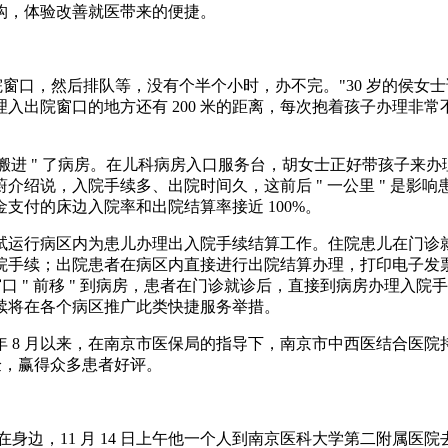
构，体验改善就医带来的便捷。
窗口，然后排队等，没有个半个小时，办不完。"30 岁的侯女士
入出院窗口的地方还有 200 米的距离，每次抱着孩子办理非常
功能 " 搬进 " 了病房。在儿科病房入口服务台，胡女士正好带孩
说，入院手续多、出院时间久，这前后 " 一公里 " 是影响患者
支付的床边入院率和出院结算率接近 100%。
10 日起试运行病区内为患儿办理出入院手续结算工作。住院患儿
院手续；出院患者在病区内直接进行出院结算办理，打印电子发票
窗口 " 前移 " 到病房，患者在门诊就诊后，直接到病房办理
续将在各个病区推广此类快捷服务举措。
 8 月以来，在南京市医保局的指导下，南京市中西医结合医
体验，赢得众多患者好评。
在身边，11 月 14 日上午他一个人到南京医科大学第二附属