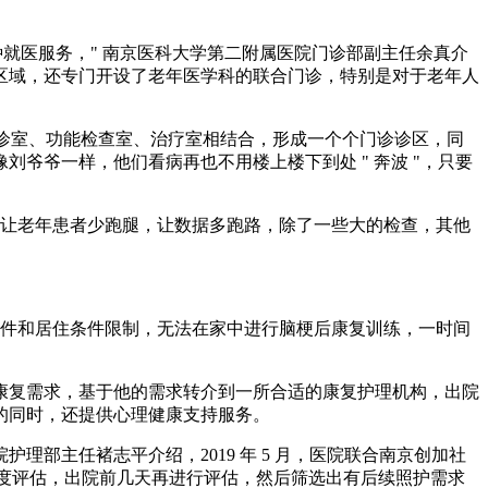
就医服务，" 南京医科大学第二附属医院门诊部副主任余真介
区域，还专门开设了老年医学科的联合门诊，特别是对于老年人
，门诊诊室、功能检查室、治疗室相结合，形成一个个门诊诊区，同
爷爷一样，他们看病再也不用楼上楼下到处 " 奔波 "，只要
是尽量让老年患者少跑腿，让数据多跑路，除了一些大的检查，其他
条件和居住条件限制，无法在家中进行脑梗后康复训练，一时间
康复需求，基于他的需求转介到一所合适的康复护理机构，出院
的同时，还提供心理健康支持服务。
部主任褚志平介绍，2019 年 5 月，医院联合南京创加社
多维度评估，出院前几天再进行评估，然后筛选出有后续照护需求