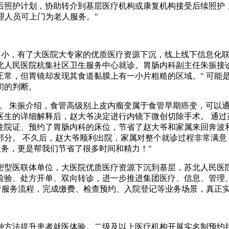
后照护计划，协助转介到基层医疗机构或康复机构接受后续照护
理人员可上门为老人服务。"
看它小，有了大医院大专家的优质医疗资源下沉，线上线下信息化联动
北人民医院杭集社区卫生服务中心就诊。胃肠内科副主任朱振接
常，但胃镜却发现其食道黏膜上有一小片粗糙的区域。" 可能是
初的判断。
慌张。 朱振介绍，食管高级别上皮内瘤变属于食管早期癌变，可
医生的详细解释后，赵大爷决定进行内镜下微创切除手术。 通过
住院证、预约了胃肠内科的床位，节省了赵大爷和家属来回奔波
分。 不久后，赵大爷顺利出院，家属对整个就诊过程非常满意
服务，更是帮我们节省了很多时间和精力！"
密型医联体单位，大医院优质医疗资源下沉到基层，苏北人民医
检验、处方开单、双向转诊，进一步推进集团医疗、信息、管理
疗服务流程，完成缴费、检查预约、入院登记等业务场景，真正实
种方法提升患者就医体验。二级及以上医疗机构开展实名制预约