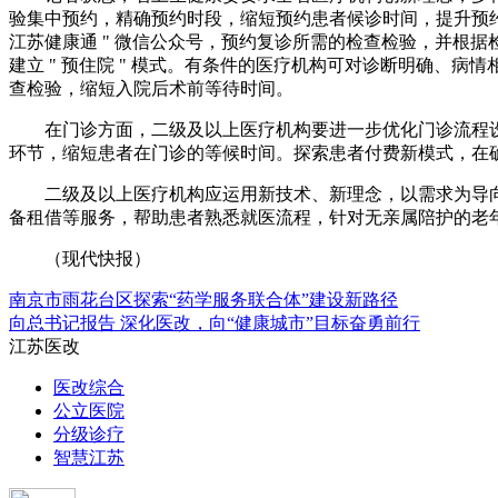
验集中预约，精确预约时段，缩短预约患者候诊时间，提升预约诊
江苏健康通 " 微信公众号，预约复诊所需的检查检验，并根
建立 " 预住院 " 模式。有条件的医疗机构可对诊断明确、病
查检验，缩短入院后术前等待时间。
在门诊方面，二级及以上医疗机构要进一步优化门诊流程
环节，缩短患者在门诊的等候时间。探索患者付费新模式，在确保资
二级及以上医疗机构应运用新技术、新理念，以需求为导向
备租借等服务，帮助患者熟悉就医流程，针对无亲属陪护的老
（现代快报）
南京市雨花台区探索“药学服务联合体”建设新路径
向总书记报告 深化医改，向“健康城市”目标奋勇前行
江苏医改
医改综合
公立医院
分级诊疗
智慧江苏