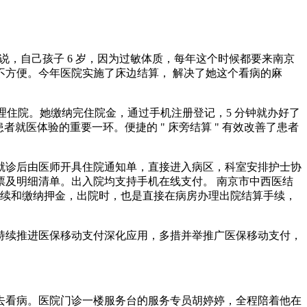
说，自己孩子 6 岁，因为过敏体质，每年这个时候都要来南京
不方便。今年医院实施了床边结算， 解决了她这个看病的麻
子来办理住院。她缴纳完住院金，通过手机注册登记，5 分钟就办好了
就医体验的重要一环。便捷的 " 床旁结算 " 有效改善了患者
在门诊就诊后由医师开具住院通知单，直接进入病区，科室安排护士协
及明细清单。出入院均支持手机在线支付。 南京市中西医结
入院手续和缴纳押金，出院时，也是直接在病房办理出院结算手续，
院持续推进医保移动支付深化应用，多措并举推广医保移动支付，
医院去看病。医院门诊一楼服务台的服务专员胡婷婷，全程陪着他在