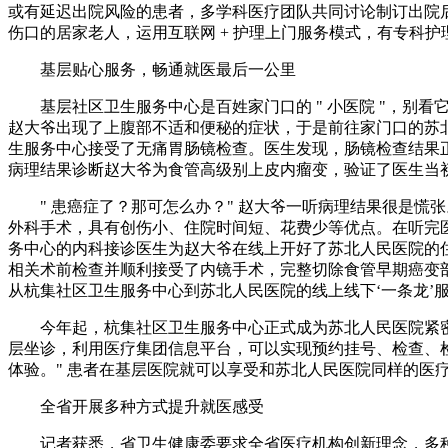
或有延迟出院风险的患者，多学科医疗团队共同讨论制订出院
伤口的居家老人，运用互联网 + 护理上门服务模式，有专科护
基层贴心服务，畅通就医最后一公里
基层社区卫生服务中心是百姓家门口的 " 小医院 "，别
赵大爷出现了上腹部不适和便秘的症状，于是前往家门口的苏
生服务中心接受了无痛胃肠镜检查。医生发现，肠镜检查结果正
病理结果诊断赵大爷为食管高级别上皮内瘤变，验证了医生当
" 患癌症了？那可怎么办？" 赵大爷一听病理结果很是
外科手术，具有创伤小、住院时间短、花费少等优点。在听完
务中心的内科接诊医生为赵大爷在线上开好了苏北人民医院的
相关术前检查并顺利接受了内镜手术，完整切除食管早期癌变部
从杭集社区卫生服务中心到苏北人民医院的线上线下‘一条龙’
今年起，杭集社区卫生服务中心正式成为苏北人民医院紧
层坐诊，利用医疗集团信息平台，可以实现预约挂号、检查、
体验。" 患者在基层医院就可以享受和苏北人民医院同样的医
全省开展多种方式提升就医感受
记者获悉，省卫生健康委要求全省医疗机构创新理念，多