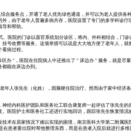
人综合服务点，开通了老人优先绿色通道，并可以为老人提供各种
另外，由于老年人普遍多病共存，医院设置了专门的多学科诊疗
指导和帮助。
合管理服务模式。医院的门诊以器官系统划分诊区，将内、外科相结合
挂号收费等服务。这项举措可以说是大大地方便了老年人，就像刘
个看病过程。
诊区办 "，医院在住院病人中还推出了 " 床边办 " 服务，就
务都能在床边办到。
岁的老年人张先生（化姓），因脑梗住院治疗。然而由于家中经济
，神经内科医护团队和医务社工联合康复师一起评估了张先生的
复。医院护士和医务社工还进行实地回访，跟踪张先生恢复情况
术在居家情况下难以实现的困境，南京医科大学第二附属医院护理
备’不仅仅是在患者要出院时帮他整理东西，而是在患者入院后就进行