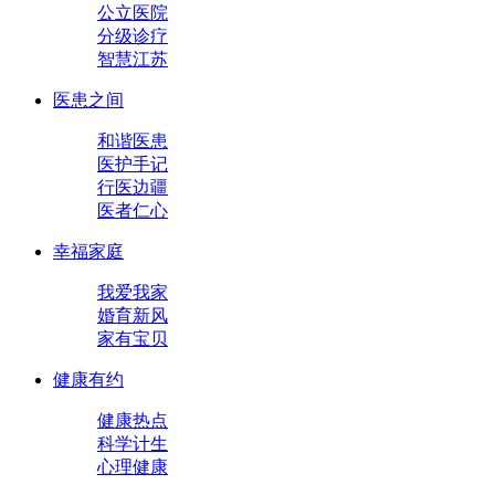
公立医院
分级诊疗
智慧江苏
医患之间
和谐医患
医护手记
行医边疆
医者仁心
幸福家庭
我爱我家
婚育新风
家有宝贝
健康有约
健康热点
科学计生
心理健康